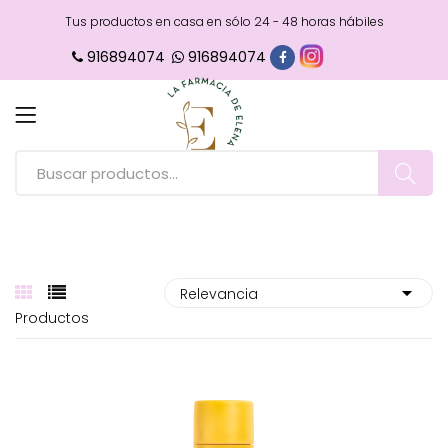
Tus productos en casa en sólo 24 - 48 horas hábiles
916894074
916894074
Productos