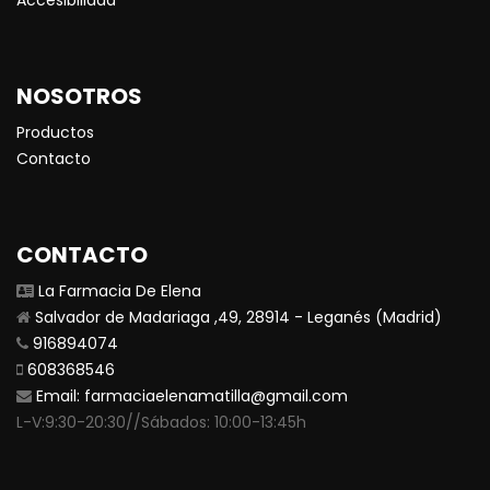
Accesibilidad
NOSOTROS
Productos
Contacto
CONTACTO
La Farmacia De Elena
Salvador de Madariaga ,49, 28914 - Leganés (Madrid)
916894074
608368546
Email:
farmaciaelenamatilla@gmail.com
L-V:9:30-20:30//Sábados: 10:00-13:45h