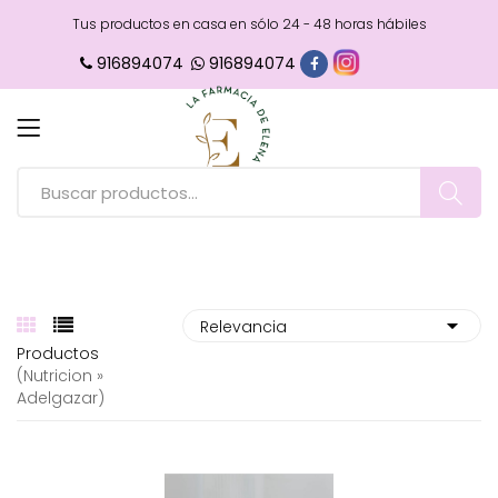
Tus productos en casa en sólo 24 - 48 horas hábiles
916894074
916894074
Productos
(nutricion »
Adelgazar)