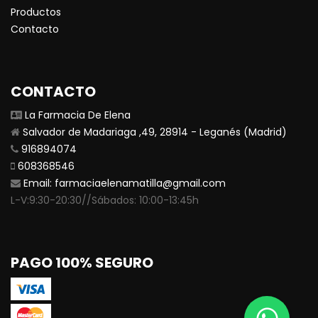
Productos
Contacto
CONTACTO
La Farmacia De Elena
Salvador de Madariaga ,49, 28914 - Leganés (Madrid)
916894074
608368546
Email:
farmaciaelenamatilla@gmail.com
L-V:9:30-20:30//Sábados: 10:00-13:45h
PAGO 100% SEGURO