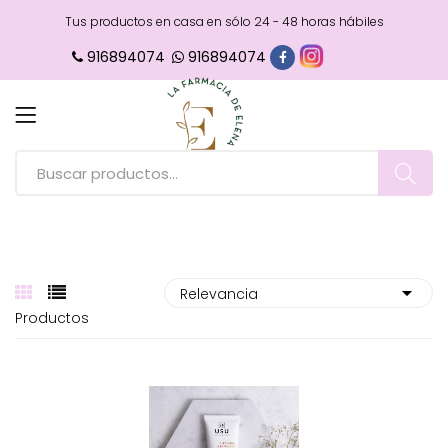
Tus productos en casa en sólo 24 - 48 horas hábiles
916894074
916894074
Productos