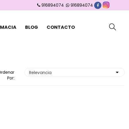
916894074
916894074
RMACIA
BLOG
CONTACTO
Ordenar
Por: