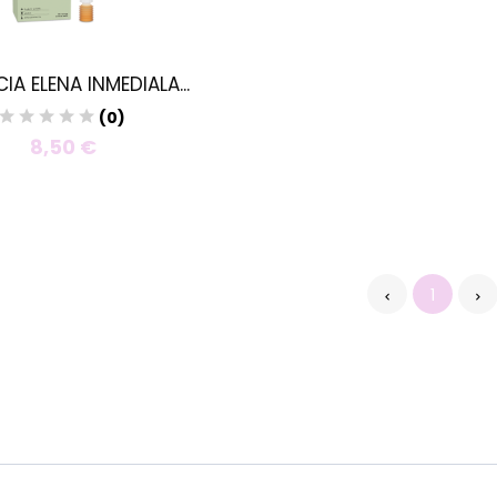
IA ELENA INMEDIALA...
(0)
8,50 €
1