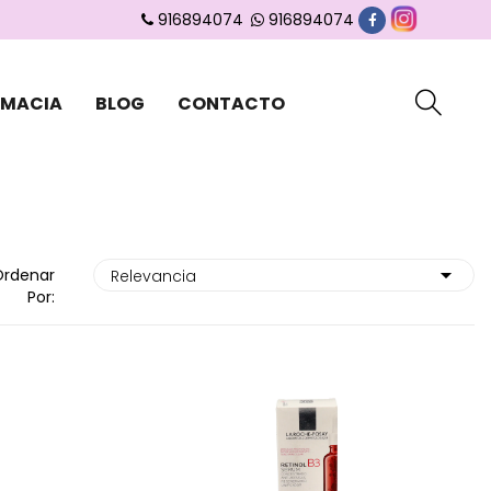
916894074
916894074
RMACIA
BLOG
CONTACTO
Ordenar
Por: