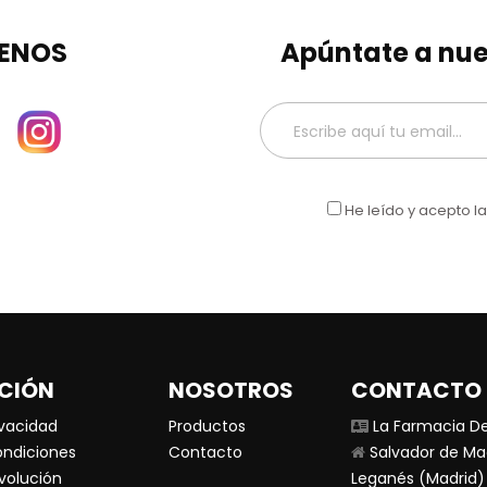
ENOS
Apúntate a nue
He leído y acepto l
CIÓN
NOSOTROS
CONTACTO
ivacidad
Productos
La Farmacia De
ondiciones
Contacto
Salvador de Ma
evolución
Leganés (Madrid)