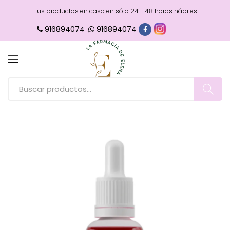
Tus productos en casa en sólo 24 - 48 horas hábiles
916894074
916894074