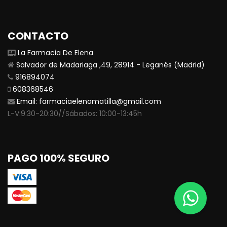
CONTACTO
La Farmacia De Elena
Salvador de Madariaga ,49, 28914 - Leganés (Madrid)
916894074
608368546
Email:
farmaciaelenamatilla@gmail.com
L-V:9:30-20:30//Sábados: 10:00-13:45h
PAGO 100% SEGURO